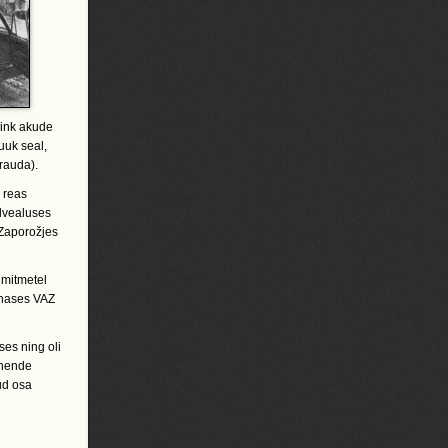
sink akude
uuk seal,
rauda).
s reas
alvealuses
 Zaporožjes
 mitmetel
tehases VAZ
es ning oli
 nende
ud osa