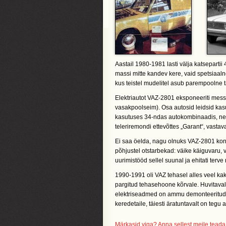
Aastail 1980-1981 lasti välja katseparti
massi mitte kandev kere, vaid spetsiaal
kus teistel mudelitel asub parempoolne t
Elektriautot VAZ-2801 eksponeeriti messil 
vasakpoolseim). Osa autosid leidsid kas
kasutuses 34-ndas autokombinaadis, need o
teleriremondi ettevõttes „Garant“, vastav
Ei saa öelda, nagu olnuks VAZ-2801 konst
põhjustel otstarbekad: väike käiguvaru, 
uurimistööd sellel suunal ja ehitati terv
1990-1991 oli VAZ tehasel alles veel ka
pargitud tehasehoone kõrvale. Huvitava
elektriseadmed on ammu demonteeritud ja
keredetaile, täiesti äratuntavalt on teg
Märkasid viga? Anna sellest meile teada