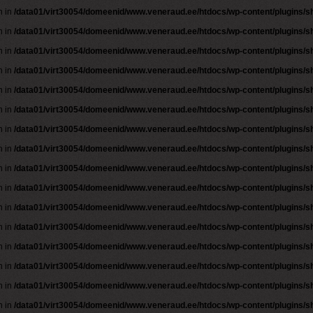
n in
/data01/virt30054/domeenid/www.veneraud.ee/htdocs/wp-content/plugins/
n in
/data01/virt30054/domeenid/www.veneraud.ee/htdocs/wp-content/plugins/
n in
/data01/virt30054/domeenid/www.veneraud.ee/htdocs/wp-content/plugins/
n in
/data01/virt30054/domeenid/www.veneraud.ee/htdocs/wp-content/plugins/
n in
/data01/virt30054/domeenid/www.veneraud.ee/htdocs/wp-content/plugins/
n in
/data01/virt30054/domeenid/www.veneraud.ee/htdocs/wp-content/plugins/
n in
/data01/virt30054/domeenid/www.veneraud.ee/htdocs/wp-content/plugins/
n in
/data01/virt30054/domeenid/www.veneraud.ee/htdocs/wp-content/plugins/
n in
/data01/virt30054/domeenid/www.veneraud.ee/htdocs/wp-content/plugins/
n in
/data01/virt30054/domeenid/www.veneraud.ee/htdocs/wp-content/plugins/
n in
/data01/virt30054/domeenid/www.veneraud.ee/htdocs/wp-content/plugins/
n in
/data01/virt30054/domeenid/www.veneraud.ee/htdocs/wp-content/plugins/
n in
/data01/virt30054/domeenid/www.veneraud.ee/htdocs/wp-content/plugins/
n in
/data01/virt30054/domeenid/www.veneraud.ee/htdocs/wp-content/plugins/
n in
/data01/virt30054/domeenid/www.veneraud.ee/htdocs/wp-content/plugins/
n in
/data01/virt30054/domeenid/www.veneraud.ee/htdocs/wp-content/plugins/