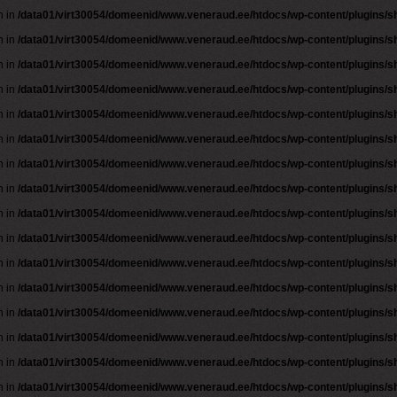
n in
/data01/virt30054/domeenid/www.veneraud.ee/htdocs/wp-content/plugins/
n in
/data01/virt30054/domeenid/www.veneraud.ee/htdocs/wp-content/plugins/
n in
/data01/virt30054/domeenid/www.veneraud.ee/htdocs/wp-content/plugins/
n in
/data01/virt30054/domeenid/www.veneraud.ee/htdocs/wp-content/plugins/
n in
/data01/virt30054/domeenid/www.veneraud.ee/htdocs/wp-content/plugins/
n in
/data01/virt30054/domeenid/www.veneraud.ee/htdocs/wp-content/plugins/
n in
/data01/virt30054/domeenid/www.veneraud.ee/htdocs/wp-content/plugins/
n in
/data01/virt30054/domeenid/www.veneraud.ee/htdocs/wp-content/plugins/
n in
/data01/virt30054/domeenid/www.veneraud.ee/htdocs/wp-content/plugins/
n in
/data01/virt30054/domeenid/www.veneraud.ee/htdocs/wp-content/plugins/
n in
/data01/virt30054/domeenid/www.veneraud.ee/htdocs/wp-content/plugins/
n in
/data01/virt30054/domeenid/www.veneraud.ee/htdocs/wp-content/plugins/
n in
/data01/virt30054/domeenid/www.veneraud.ee/htdocs/wp-content/plugins/
n in
/data01/virt30054/domeenid/www.veneraud.ee/htdocs/wp-content/plugins/
n in
/data01/virt30054/domeenid/www.veneraud.ee/htdocs/wp-content/plugins/
n in
/data01/virt30054/domeenid/www.veneraud.ee/htdocs/wp-content/plugins/