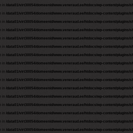
n in
/data01/virt30054/domeenid/www.veneraud.ee/htdocs/wp-content/plugins/
n in
/data01/virt30054/domeenid/www.veneraud.ee/htdocs/wp-content/plugins/
n in
/data01/virt30054/domeenid/www.veneraud.ee/htdocs/wp-content/plugins/
n in
/data01/virt30054/domeenid/www.veneraud.ee/htdocs/wp-content/plugins/
n in
/data01/virt30054/domeenid/www.veneraud.ee/htdocs/wp-content/plugins/
n in
/data01/virt30054/domeenid/www.veneraud.ee/htdocs/wp-content/plugins/
n in
/data01/virt30054/domeenid/www.veneraud.ee/htdocs/wp-content/plugins/
n in
/data01/virt30054/domeenid/www.veneraud.ee/htdocs/wp-content/plugins/
n in
/data01/virt30054/domeenid/www.veneraud.ee/htdocs/wp-content/plugins/
n in
/data01/virt30054/domeenid/www.veneraud.ee/htdocs/wp-content/plugins/
n in
/data01/virt30054/domeenid/www.veneraud.ee/htdocs/wp-content/plugins/
n in
/data01/virt30054/domeenid/www.veneraud.ee/htdocs/wp-content/plugins/
n in
/data01/virt30054/domeenid/www.veneraud.ee/htdocs/wp-content/plugins/
n in
/data01/virt30054/domeenid/www.veneraud.ee/htdocs/wp-content/plugins/
n in
/data01/virt30054/domeenid/www.veneraud.ee/htdocs/wp-content/plugins/
n in
/data01/virt30054/domeenid/www.veneraud.ee/htdocs/wp-content/plugins/