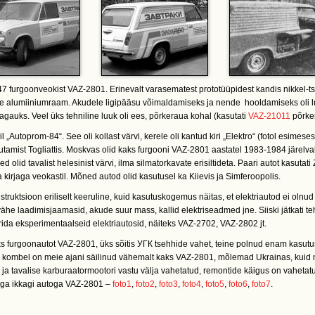
i 47 furgoonveokist VAZ-2801. Erinevalt varasematest prototüüpidest kandis nikkel-t
ne alumiiniumraam. Akudele ligipääsu võimaldamiseks ja nende hooldamiseks oli l
agauks. Veel üks tehniline luuk oli ees, põrkeraua kohal (kasutati
VAZ-21011
põrke
„Autoprom-84“. See oli kollast värvi, kerele oli kantud kiri „Elektro“ (fotol esimese
utamist Togliattis. Moskvas olid kaks furgooni VAZ-2801 aastatel 1983-1984 järelv
lid tavalist helesinist värvi, ilma silmatorkavate erisiltideta. Paari autot kasutati
a kirjaga veokastil. Mõned autod olid kasutusel ka Kiievis ja Simferoopolis.
ruktsioon eriliselt keeruline, kuid kasutuskogemus näitas, et elektriautod ei olnud
vähe laadimisjaamasid, akude suur mass, kallid elektriseadmed jne. Siiski jätkati 
e rida eksperimentaalseid elektriautosid, näiteks VAZ-2702, VAZ-2802 jt.
ks furgoonautot VAZ-2801, üks sõitis УГК tsehhide vahet, teine polnud enam kasutus
l kombel on meie ajani säilinud vähemalt kaks VAZ-2801, mõlemad Ukrainas, kuid
 tavalise karburaatormootori vastu välja vahetatud, remontide käigus on vahetat
u aga ikkagi autoga VAZ-2801 –
foto1
,
foto2
,
foto3
,
foto4
,
foto5
,
foto6
,
foto7
.