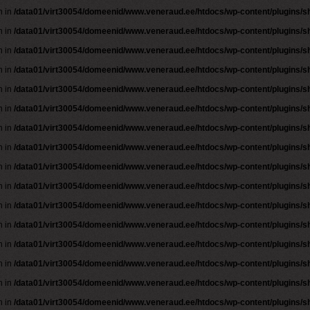
n in
/data01/virt30054/domeenid/www.veneraud.ee/htdocs/wp-content/plugins/
n in
/data01/virt30054/domeenid/www.veneraud.ee/htdocs/wp-content/plugins/
n in
/data01/virt30054/domeenid/www.veneraud.ee/htdocs/wp-content/plugins/
n in
/data01/virt30054/domeenid/www.veneraud.ee/htdocs/wp-content/plugins/
n in
/data01/virt30054/domeenid/www.veneraud.ee/htdocs/wp-content/plugins/
n in
/data01/virt30054/domeenid/www.veneraud.ee/htdocs/wp-content/plugins/
n in
/data01/virt30054/domeenid/www.veneraud.ee/htdocs/wp-content/plugins/
n in
/data01/virt30054/domeenid/www.veneraud.ee/htdocs/wp-content/plugins/
n in
/data01/virt30054/domeenid/www.veneraud.ee/htdocs/wp-content/plugins/
n in
/data01/virt30054/domeenid/www.veneraud.ee/htdocs/wp-content/plugins/
n in
/data01/virt30054/domeenid/www.veneraud.ee/htdocs/wp-content/plugins/
n in
/data01/virt30054/domeenid/www.veneraud.ee/htdocs/wp-content/plugins/
n in
/data01/virt30054/domeenid/www.veneraud.ee/htdocs/wp-content/plugins/
n in
/data01/virt30054/domeenid/www.veneraud.ee/htdocs/wp-content/plugins/
n in
/data01/virt30054/domeenid/www.veneraud.ee/htdocs/wp-content/plugins/
n in
/data01/virt30054/domeenid/www.veneraud.ee/htdocs/wp-content/plugins/