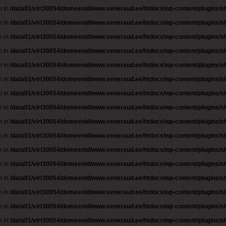
n in
/data01/virt30054/domeenid/www.veneraud.ee/htdocs/wp-content/plugins/
n in
/data01/virt30054/domeenid/www.veneraud.ee/htdocs/wp-content/plugins/
n in
/data01/virt30054/domeenid/www.veneraud.ee/htdocs/wp-content/plugins/
n in
/data01/virt30054/domeenid/www.veneraud.ee/htdocs/wp-content/plugins/
n in
/data01/virt30054/domeenid/www.veneraud.ee/htdocs/wp-content/plugins/
n in
/data01/virt30054/domeenid/www.veneraud.ee/htdocs/wp-content/plugins/
n in
/data01/virt30054/domeenid/www.veneraud.ee/htdocs/wp-content/plugins/
n in
/data01/virt30054/domeenid/www.veneraud.ee/htdocs/wp-content/plugins/
n in
/data01/virt30054/domeenid/www.veneraud.ee/htdocs/wp-content/plugins/
n in
/data01/virt30054/domeenid/www.veneraud.ee/htdocs/wp-content/plugins/
n in
/data01/virt30054/domeenid/www.veneraud.ee/htdocs/wp-content/plugins/
n in
/data01/virt30054/domeenid/www.veneraud.ee/htdocs/wp-content/plugins/
n in
/data01/virt30054/domeenid/www.veneraud.ee/htdocs/wp-content/plugins/
n in
/data01/virt30054/domeenid/www.veneraud.ee/htdocs/wp-content/plugins/
n in
/data01/virt30054/domeenid/www.veneraud.ee/htdocs/wp-content/plugins/
n in
/data01/virt30054/domeenid/www.veneraud.ee/htdocs/wp-content/plugins/