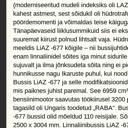
(moderniseeritud mudeli indeksiks oli LAZ
kahest astmest, sest sõidukil oli hüdrotra
pöördemomenti ja võimaldas teise käiguga
Tänapäevaseid liiklusummikuid siis ei eks
suuremat kiirust polnud lihtsalt vaja. Hüd
meeldis LiAZ -677 kõigile – nii bussijuhtide
enam linnaliinidel sõites iga minut siduril
sujuvalt ja ilma jõnksudeta sõita ning ei 
hunnikusse nagu Ikaruste puhul, kui nood r
Bussis LiAZ -677 ja selle modifikatsioonid
mis paiknes juhist paremal. See 6959 cm³ 
bensiinimootor saavutas töökiirusel 3200
tagasild oli Ungaris toodetud „RABA“. Buss
-677 bussid olid mõeldud 110 reisijale. S
2500 х 3004 mm. Linnaliinibussis LiAZ -67