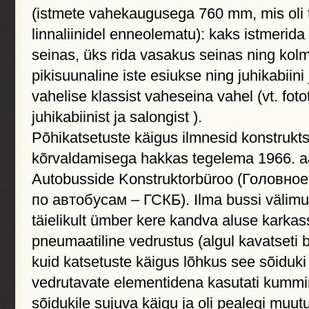
(istmete vahekaugusega 760 mm,
mis oli 
linnaliinidel enneolematu): kaks istmerid
seinas, üks rida vasakus seinas ning kol
pikisuunaline iste esiukse ning juhikabiini 
vahelise klassist vaheseina vahel (vt. foto
juhikabiinist ja salongist ).
Põhikatsetuste käigus ilmnesid konstrukt
kõrvaldamisega hakkas tegelema 1966. a
Autobusside Konstruktorbüroo (Головно
по автобусам – ГСКБ). Ilma bussi välimu
täielikult ümber kere kandva aluse karkass
pneumaatiline vedrustus (algul kavatseti 
kuid katsetuste käigus lõhkus see sõiduki 
vedrutavate elementidena kasutati kummin
sõidukile sujuva käigu ja oli pealegi muu