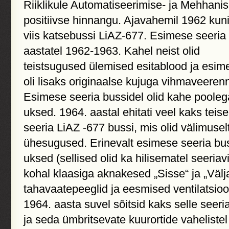
Riiklikule Automatiseerimise- ja Mehhani
positiivse hinnangu. Ajavahemil 1962 kuni
viis katsebussi LiAZ-677. Esimese seeria 
aastatel 1962-1963. Kahel neist olid
teistsugused ülemised esitablood ja esim
oli lisaks originaalse kujuga vihmaveerenn
Esimese seeria bussidel olid kahe pooleg
uksed. 1964. aastal ehitati veel kaks teise
seeria LiAZ -677 bussi, mis olid välimusel
ühesugused. Erinevalt esimese seeria buss
uksed (sellised olid ka hilisematel seeriavi
kohal klaasiga aknakesed „Sisse“ ja „Välj
tahavaatepeeglid ja eesmised ventilatsioo
1964. aasta suvel sõitsid kaks selle seeri
ja seda ümbritsevate kuurortide vahelistel