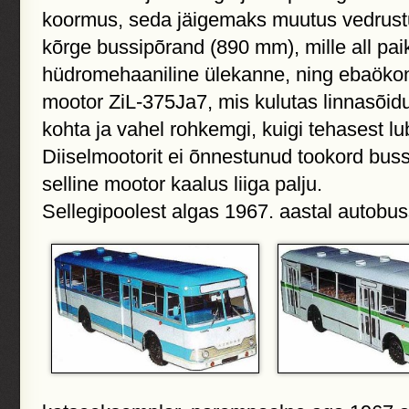
koormus, seda jäigemaks muutus vedrustus
kõrge bussipõrand (890 mm), mille all pai
hüdromehaaniline ülekanne, ning ebaökono
mootor ZiL-375Ja7, mis kulutas linnasõidul 
kohta ja vahel rohkemgi, kuigi tehasest lub
Diiselmootorit ei õnnestunud tookord buss
selline mootor kaalus liiga palju.
Sellegipoolest algas 1967. aastal autobus