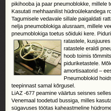
pikihooba ja paar pneumoblokke, millele t
Kasutati mehhaanilist hüdroülekandega ro
Tagumisele vedavale sillale paigaldati ratt
nelja pneumoblokiga alusraam, millele v
pneumoblokiga toetus sõiduki kere. Pidurip
ratastele, kusjuures
ratastele eraldi pn
hoob toimis tõmmits
piduriketastele. Mõle
amortisaatorid – ees
Pneumoblokid hoids
teepinnast samal kõrgusel.
LiAZ -677 peamine väärtus seisnes selles,
Venemaal toodetud bussiga, milles kasuta
sügavuses töötas kaheastmeline hüdrome