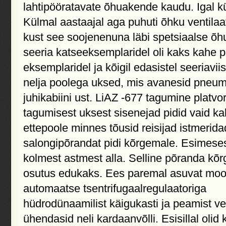
lahtipööratavate õhuakende kaudu. Igal kü
Külmal aastaajal aga puhuti õhku ventilaato
kust see soojenenuna läbi spetsiaalse õh
seeria katseeksemplaridel oli kaks kahe po
eksemplaridel ja kõigil edasistel seeriaviis
nelja poolega uksed, mis avanesid pneumaa
juhikabiini ust. LiAZ -677 tagumine platv
tagumisest uksest sisenejad pidid vaid k
ettepoole minnes tõusid reisijad istmerida
salongipõrandat pidi kõrgemale. Esimesest
kolmest astmest alla. Selline põranda kõr
osutus edukaks. Ees paremal asuvat mooto
automaatse
tsentrifugaalregulaatoriga
hüdrodünaamilist käigukasti ja peamist v
ühendasid neli kardaanvõlli. Esisillal olid