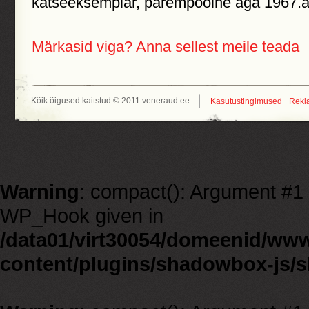
katseeksemplar, parempoolne aga 1967.a
Märkasid viga? Anna sellest meile teada
Kõik õigused kaitstud © 2011 veneraud.ee
Kasutustingimused
Rekl
Warning
: compact(): Argument #1 m
WP_Hook given in
/data01/virt30054/domeenid/ww
content/plugins/shadowbox-js/