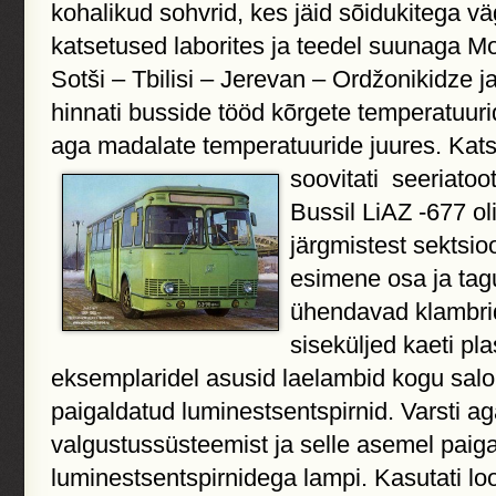
kohalikud sohvrid, kes jäid sõidukitega vä
katsetused laborites ja teedel suunaga M
Sotši – Tbilisi – Jerevan – Ordžonikidze ja
hinnati busside tööd kõrgete temperatuurid
aga madalate temperatuuride juures. Kats
soovitati
seeriatoo
Bussil LiAZ -677 o
järgmistest sektsio
esimene osa ja ta
ühendavad klambrid
siseküljed kaeti pl
eksemplaridel asusid laelambid kogu salon
paigaldatud luminestsentspirnid. Varsti ag
valgustussüsteemist ja selle asemel paigal
luminestsentspirnidega lampi. Kasutati loo